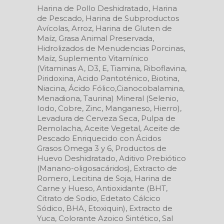
Harina de Pollo Deshidratado, Harina
de Pescado, Harina de Subproductos
Avícolas, Arroz, Harina de Gluten de
Maíz, Grasa Animal Preservada,
Hidrolizados de Menudencias Porcinas,
Maíz, Suplemento Vitamínico
(Vitaminas A, D3, E, Tiamina, Riboflavina,
Piridoxina, Acido Pantoténico, Biotina,
Niacina, Ácido Fólico,Cianocobalamina,
Menadiona, Taurina) Mineral (Selenio,
Iodo, Cobre, Zinc, Manganeso, Hierro),
Levadura de Cerveza Seca, Pulpa de
Remolacha, Aceite Vegetal, Aceite de
Pescado Enriquecido con Ácidos
Grasos Omega 3 y 6, Productos de
Huevo Deshidratado, Aditivo Prebiótico
(Manano-oligosacáridos), Extracto de
Romero, Lecitina de Soja, Harina de
Carne y Hueso, Antioxidante (BHT,
Citrato de Sodio, Edetato Cálcico
Sódico, BHA, Etoxiquin), Extracto de
Yuca, Colorante Azoico Sintético, Sal